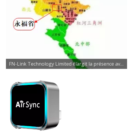
FN-Link Technology Limited élargit la présence avec une nouvelle usine au Vietnam