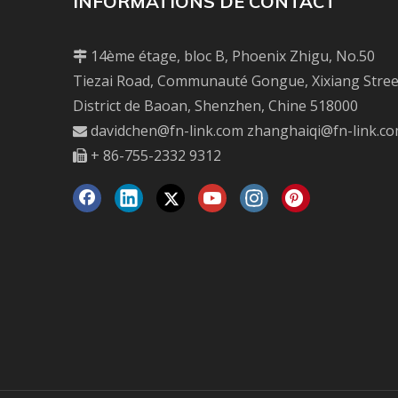
INFORMATIONS DE CONTACT
14ème étage, bloc B, Phoenix Zhigu, No.50

Tiezai Road, Communauté Gongue, Xixiang Stree
District de Baoan, Shenzhen, Chine 518000
davidchen@fn-link.com
zhanghaiqi@fn-link.c

+ 86-755-2332 9312
