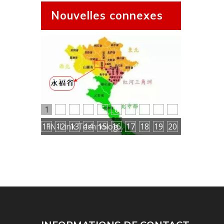
Nouvelles connexes
1
2
3
4
5
6
7
8
9
10
11
12
13
14
15
16
FN-Link Technology Limited élargit la présence avec une nouvelle usine au Vietnam
17
18
19
20